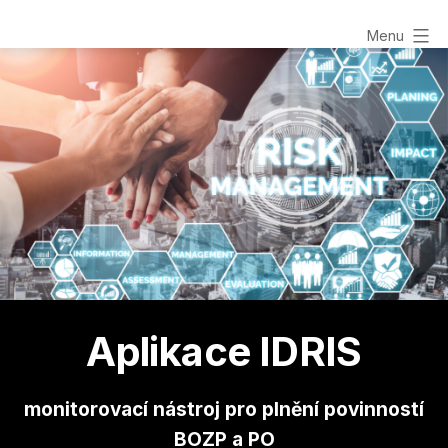
Přejít
Identifikace
Menu
k
obsahu
a
hodnocení
rizik
pro
malé
podniky
Aplikace IDRIS
monitorovací nástroj pro plnění povinností
BOZP a PO