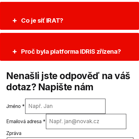
Co je síť IRAT?
Proč byla platforma IDRIS zřízena?
Nenašli jste odpověď na váš
dotaz? Napište nám
Jméno
*
Emailová adresa
*
Zpráva