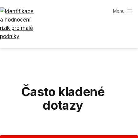
Přejít
Menu
k
obsahu
Identifikace
a
hodnocení
rizik
pro
malé
Často kladené
podniky
dotazy