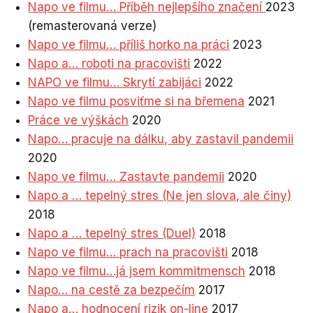
Napo ve filmu… Příběh nejlepšího značení
2023
(remasterovaná verze)
Napo ve filmu… příliš horko na práci
2023
Napo a… roboti na pracovišti
2022
NAPO ve filmu… Skrytí zabijáci
2022
Napo ve filmu posviťme si na břemena
2021
Práce ve výškách
2020
Napo… pracuje na dálku, aby zastavil pandemii
2020
Napo ve filmu… Zastavte pandemii
2020
Napo a … tepelný stres (Ne jen slova, ale činy)
2018
Napo a … tepelný stres (Duel)
2018
Napo ve filmu… prach na pracovišti
2018
Napo ve filmu…já jsem kommitmensch
2018
Napo… na cestě za bezpečím
2017
Napo a… hodnocení rizik on-line
2017