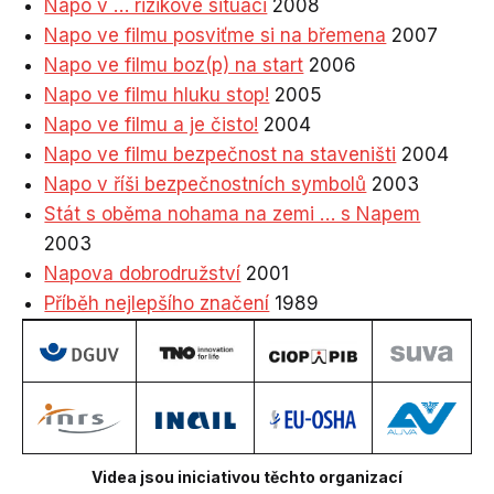
Napo v … rizikové situaci
2008
Napo ve filmu posviťme si na břemena
2007
Napo ve filmu boz(p) na start
2006
Napo ve filmu hluku stop!
2005
Napo ve filmu a je čisto!
2004
Napo ve filmu bezpečnost na staveništi
2004
Napo v říši bezpečnostních symbolů
2003
Stát s oběma nohama na zemi … s Napem
2003
Napova dobrodružství
2001
Příběh nejlepšího značení
1989
Videa jsou iniciativou těchto organizací