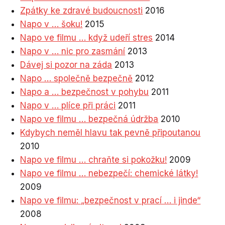
Zpátky ke zdravé budoucnosti
2016
Napo v … šoku!
2015
Napo ve filmu … když udeří stres
2014
Napo v … nic pro zasmání
2013
Dávej si pozor na záda
2013
Napo … společně bezpečně
2012
Napo a … bezpečnost v pohybu
2011
Napo v … plíce při práci
2011
Napo ve filmu … bezpečná údržba
2010
Kdybych neměl hlavu tak pevně připoutanou
2010
Napo ve filmu … chraňte si pokožku!
2009
Napo ve filmu … nebezpečí: chemické látky!
2009
Napo ve filmu: „bezpečnost v prací … i jinde“
2008